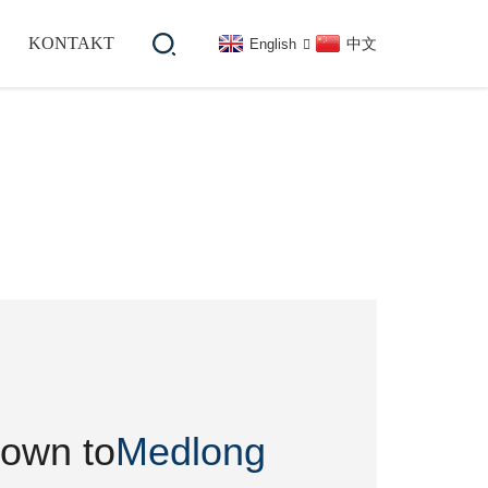
KONTAKT
中文
English
lown to
lown to
Medlong
Medlong
Medlong