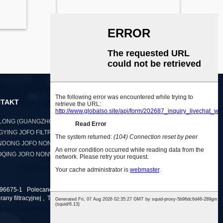
TAKT
ONG (GUANGZHOU) HOLDINGS CO., LTD.
YING JOFO FILTRATION TECHNOLOGY CO., LTD.
DONG JOFO NONWOVEN CO., LTD.
QING JORO NONWOVEN CO., LTD.
96675-1
Polecane produkty
,
Mapa witryny
,
Tkanina
any filtracyjnej
,
Tkanina ochronna na owoce
,