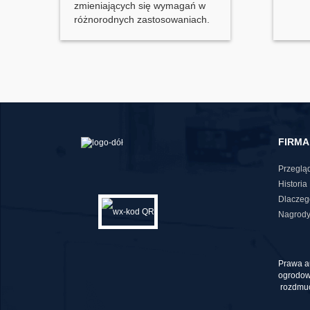
zmieniających się wymagań w
różnorodnych zastosowaniach.
FIRMA
Przeglą
Histori
Dlaczeg
Nagrody
Prawa a
ogrodow
rozdmuc