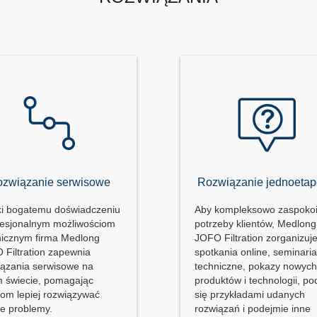
związanie serwisowe
Rozwiązanie jednoeta
ki bogatemu doświadczeniu
Aby kompleksowo zaspoko
ofesjonalnym możliwościom
potrzeby klientów, Medlong
nicznym firma Medlong
JOFO Filtration zorganizuj
 Filtration zapewnia
spotkania online, seminari
iązania serwisowe na
techniczne, pokazy nowyc
m świecie, pomagając
produktów i technologii, pod
tom lepiej rozwiązywać
się przykładami udanych
ne problemy.
rozwiązań i podejmie inne