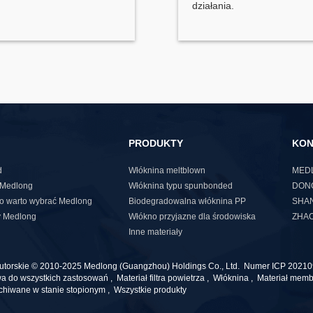
działania.
PRODUKTY
KON
d
Włóknina meltblown
MEDL
a Medlong
Włóknina typu spunbonded
DONG
o warto wybrać Medlong
Biodegradowalna włóknina PP
SHAN
 Medlong
Włókno przyjazne dla środowiska
ZHAO
Inne materiały
utorskie © 2010-2025 Medlong (Guangzhou) Holdings Co., Ltd.
Numer ICP 20210
a do wszystkich zastosowań
,
Materiał filtra powietrza
,
Włóknina
,
Materiał membr
hiwane w stanie stopionym
,
Wszystkie produkty