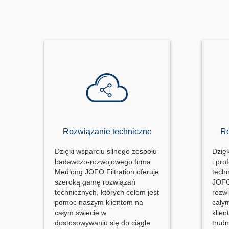
Rozwiązanie techniczne
Ro
Dzięki wsparciu silnego zespołu
Dzię
badawczo-rozwojowego firma
i pr
Medlong JOFO Filtration oferuje
tech
szeroką gamę rozwiązań
JOFO
technicznych, których celem jest
rozw
pomoc naszym klientom na
cały
całym świecie w
klien
dostosowywaniu się do ciągle
trud